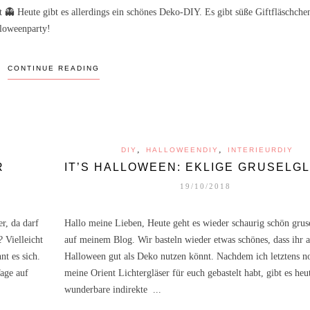
 👻 Heute gibt es allerdings ein schönes Deko-DIY. Es gibt süße Giftfläschchen
lloweenparty!
CONTINUE READING
,
,
DIY
HALLOWEENDIY
INTERIEURDIY
R
IT’S HALLOWEEN: EKLIGE GRUSELG
19/10/2018
r, da darf
Hallo meine Lieben, Heute geht es wieder schaurig schön grus
? Vielleicht
auf meinem Blog. Wir basteln wieder etwas schönes, dass ihr 
t es sich.
Halloween gut als Deko nutzen könnt. Nachdem ich letztens n
age auf
meine Orient Lichtergläser für euch gebastelt habt, gibt es heu
wunderbare indirekte ...