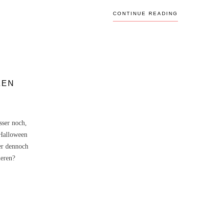
CONTINUE READING
ZEN
sser noch,
 Halloween
er dennoch
ieren?