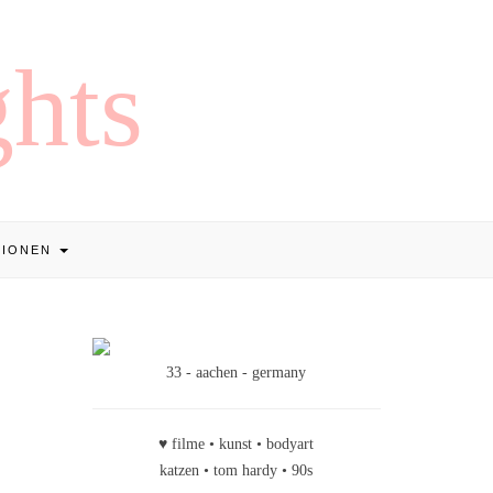
TIONEN
33 - aachen - germany
♥ filme • kunst • bodyart
katzen • tom hardy • 90s