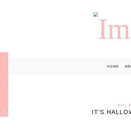
HOME
AB
,
DIY
IT’S HALL