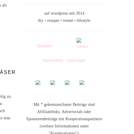
 als
auf wordpress seit 2014
diy • rezepte • reisen • lifestyle
Mediakit
Datenschutz
·
Impressum
LÄSER
elig zu
an
Mit * gekennzeichnete Beiträge sind
och
Affiliatelinks, Advertorials oder
te eine
Sponsorenbeiträge mit Kooperationspartnern
(weitere Informationen unter
"Kooperationen").