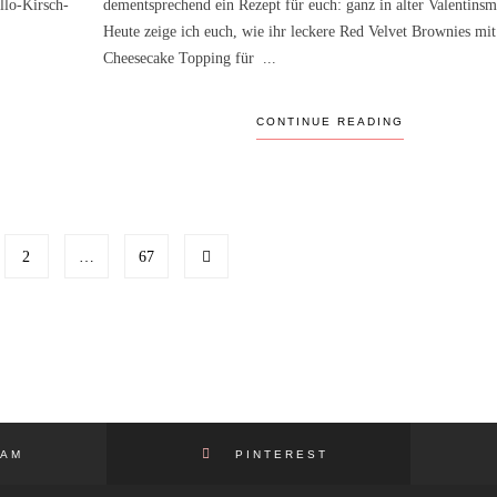
llo-Kirsch-
dementsprechend ein Rezept für euch: ganz in alter Valentinsm
Heute zeige ich euch, wie ihr leckere Red Velvet Brownies mi
Cheesecake Topping für ...
CONTINUE READING
2
…
67
,
,
DIY
GESCHENKE
STEMPEL
DEINE EIGENEN STEMPEL AUF
HOLZ FIXIEREN
AM
PINTEREST