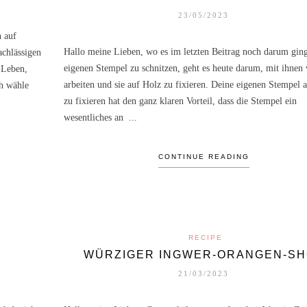
KORK-UNTERSETZER
23/05/2023
INDIVIDUALISIEREN
h auf
Hallo meine Lieben, wo es im letzten Beitrag noch darum ging
achlässigen
eigenen Stempel zu schnitzen, geht es heute darum, mit ihnen 
 Leben,
arbeiten und sie auf Holz zu fixieren. Deine eigenen Stempel 
ch wähle
zu fixieren hat den ganz klaren Vorteil, dass die Stempel ein
wesentliches an ...
CONTINUE READING
RECIPE
N
WÜRZIGER INGWER-ORANGEN-SH
21/03/2023