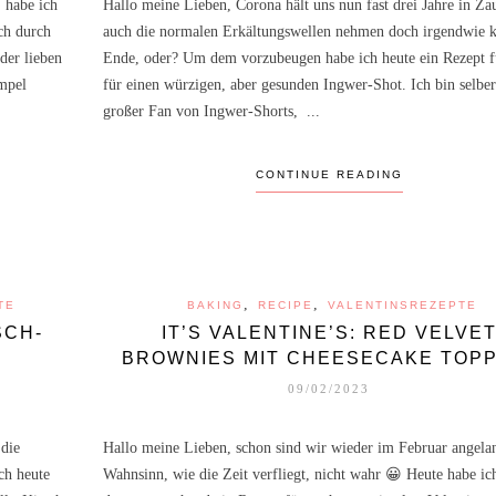
, habe ich
Hallo meine Lieben, Corona hält uns nun fast drei Jahre in Z
ch durch
auch die normalen Erkältungswellen nehmen doch irgendwie k
 der lieben
Ende, oder? Um dem vorzubeugen habe ich heute ein Rezept f
empel
für einen würzigen, aber gesunden Ingwer-Shot. Ich bin selber
großer Fan von Ingwer-Shorts, ...
,
,
BEAUTY
BEAUTYREVIEW
REVIEW
M. ASAM: MAGIC FINISH MAKE-
CONTINUE READING
UP
,
,
TE
BAKING
RECIPE
VALENTINSREZEPTE
SCH-
IT’S VALENTINE’S: RED VELVE
BROWNIES MIT CHEESECAKE TOPP
09/02/2023
 die
Hallo meine Lieben, schon sind wir wieder im Februar angela
ch heute
Wahnsinn, wie die Zeit verfliegt, nicht wahr 😀 Heute habe ic