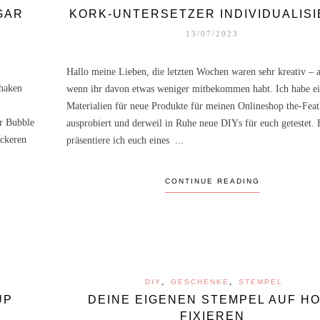
GAR
KORK-UNTERSETZER INDIVIDUALIS
13/07/2023
Hallo meine Lieben, die letzten Wochen waren sehr kreativ – 
Shaken
wenn ihr davon etwas weniger mitbekommen habt. Ich habe ei
Materialien für neue Produkte für meinen Onlineshop the-Fea
r Bubble
ausprobiert und derweil in Ruhe neue DIYs für euch getestet. 
eckeren
präsentiere ich euch eines ...
CONTINUE READING
,
,
DIY
GESCHENKE
STEMPEL
UP
DEINE EIGENEN STEMPEL AUF H
,
,
DIY
GESCHENKE
SOMMERDIY
FIXIEREN