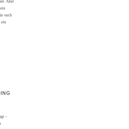
aum. Aber
ein
ür euch
 ein
T
ING
ngt –
h