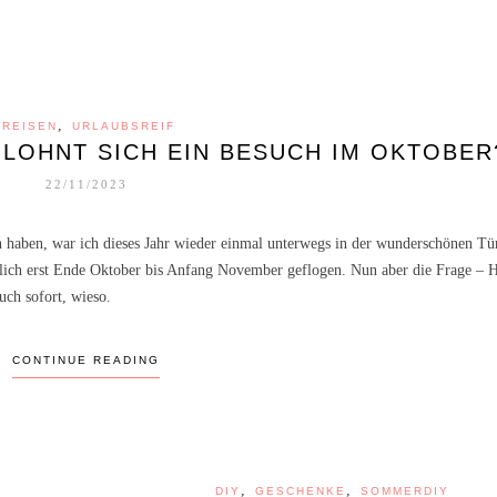
,
REISEN
URLAUBSREIF
 LOHNT SICH EIN BESUCH IM OKTOBER
22/11/2023
n haben, war ich dieses Jahr wieder einmal unterwegs in der wunderschönen Tü
mlich erst Ende Oktober bis Anfang November geflogen. Nun aber die Frage – H
uch sofort, wieso.
,
DRINKS
RECIPE
SELBSTGEMACHTER BROWN
SUGAR SIRUP
CONTINUE READING
,
,
DIY
GESCHENKE
SOMMERDIY