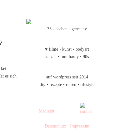
33 - aachen - germany
?
♥ filme • kunst • bodyart
katzen • tom hardy • 90s
rkei.
at es sich
auf wordpress seit 2014
diy • rezepte • reisen • lifestyle
Mediakit
Datenschutz
·
Impressum