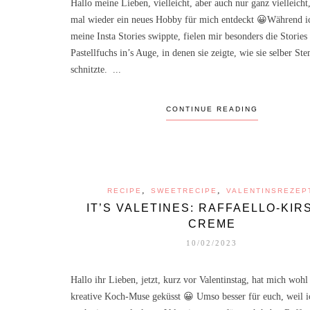
Hallo meine Lieben, vielleicht, aber auch nur ganz vielleicht
mal wieder ein neues Hobby für mich entdeckt 😀Während i
meine Insta Stories swippte, fielen mir besonders die Stories
Pastellfuchs in’s Auge, in denen sie zeigte, wie sie selber St
schnitzte. ...
CONTINUE READING
,
,
RECIPE
SWEETRECIPE
VALENTINSREZEP
IT’S VALETINES: RAFFAELLO-KIR
CREME
10/02/2023
Hallo ihr Lieben, jetzt, kurz vor Valentinstag, hat mich wohl
kreative Koch-Muse geküsst 😀 Umso besser für euch, weil i