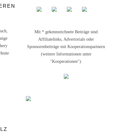
IEREN
auch,
Mit * gekennzeichnete Beiträge sind
nige
Affiliatelinks, Advertorials oder
thery
Sponsorenbeiträge mit Kooperationspartnern
Heute
(weitere Informationen unter
"Kooperationen").
OLZ