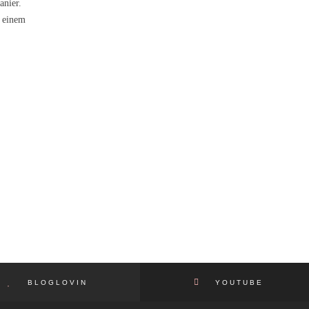
anier.
t einem
BLOGLOVIN
YOUTUBE