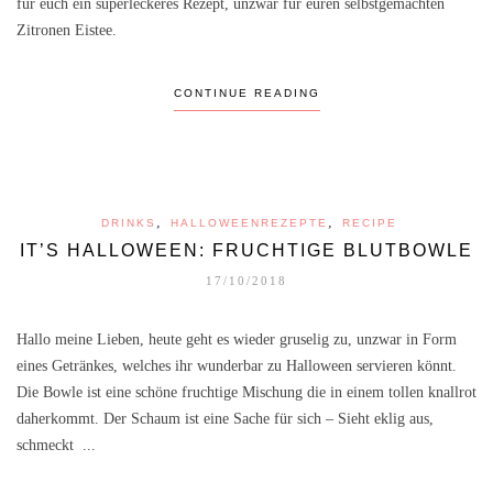
für euch ein superleckeres Rezept, unzwar für euren selbstgemachten
Zitronen Eistee.
CONTINUE READING
,
,
DRINKS
HALLOWEENREZEPTE
RECIPE
IT’S HALLOWEEN: FRUCHTIGE BLUTBOWLE
17/10/2018
Hallo meine Lieben, heute geht es wieder gruselig zu, unzwar in Form
eines Getränkes, welches ihr wunderbar zu Halloween servieren könnt.
Die Bowle ist eine schöne fruchtige Mischung die in einem tollen knallrot
daherkommt. Der Schaum ist eine Sache für sich – Sieht eklig aus,
schmeckt ...