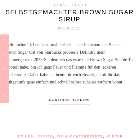
,
DRINKS
RECIPE
SELBSTGEMACHTER BROWN SUGAR
SIRUP
09/08/2023
Hallo meine Lieben, Jetzt mal ehrlich – habt ihr schon den Shaken
Brown Sugar Oat von Starbucks probiert? Definitiv mein
Sommergetränk 2023!Seitdem ich das erste mal Brown Sugar Bubble Tee
probiert habe, bin ich ganz Feuer und Flamme für den leckeren
Zuckersirup. Daher habe ich heute für euch Rezept, damit ihr das
Kultgetränk ganz einfach und schnell selber zuhause zaubern könnt.
CONTINUE READING
,
,
,
DRINKS
RECIPE
WEIHNACHTSREZEPTE
WINTER