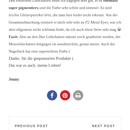
Den einzelnen Lidsc
hatten finde ich dagegen sehr gut, er ist
ebenfalls
super
pigmentiert,
und
die Farbe sehr sch
ön und intensiv. Es sind
leichte Glitzerpartikel drin
, die man hier leider nicht erkennt. Von
der
Gesamtaufmachung erinnert er mich sehr sehr an
P2 Metal Eyes
, was ich
aber allgemein nicht schlimm finde, da ich auch diese Serie se
hr mag 😀
Fazit:
Also an den Du
o Lidschatten müsste noch gearbeitet werden, der
Monolidschatten hingegen ist wunderschön, genau meins. Auch der
Nagellack hat eine
s
uperschöne Farb
e (:
Danke, für die gesponsorten Produkte (:
Das war es auch, meine Lieben!
Jenny
PREVIOUS POST
NEXT POST