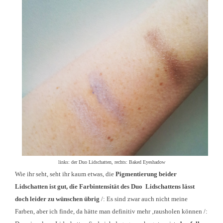
links: der Duo Lidschatten, rechts: Baked Eyeshadow
Wie ihr seh
t, s
eht ihr kaum etwas, die
P
igmentierung beider
Lidschatten
ist gut, die Fa
rbinte
nsität
des Duo
Lidschattens lässt
doch leider zu wünschen übrig
/
: E
s sind zwar auch nicht meine
Farben, aber ich finde, da hätte man definitiv mehr
‚rausholen können /
: