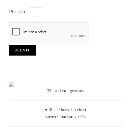
19 + acht =
33 - aachen - germany
♥ filme • kunst • bodyart
katzen • tom hardy • 90s