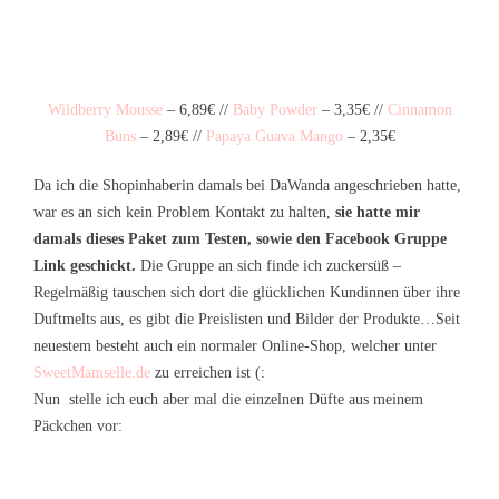
Wildberry Mousse
– 6,89€ //
Baby Powder
– 3,35€ //
Cinnamon
Buns
– 2,89€ //
Papaya Guava Mango
– 2,35€
Da ich die Shopinhaberin damals bei DaWanda angeschrieben hatte,
war es an sich kein Problem Kontakt zu halten,
sie hatte mir
damals dieses Paket zum Testen, sowie den Facebook Gruppe
Link geschickt.
Die Gruppe an sich finde ich zuckersüß –
Regelmäßig tauschen sich dort die glücklichen Kundinnen über ihre
Duftmelts aus, es gibt die Preislisten und Bilder der Produkte…Seit
neuestem besteht auch ein normaler Online-Shop, welcher unter
SweetMamselle.de
zu erreichen ist (:
Nun stelle ich euch aber mal die einzelnen Düfte aus meinem
Päckchen vor: