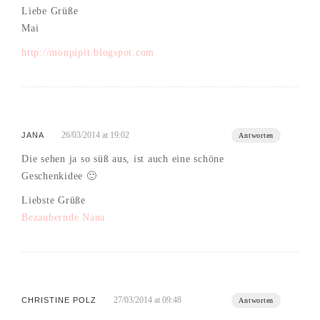
Liebe Grüße
Mai
http://monpipit.blogspot.com
26/03/2014 at 19:02
JANA
Antworten
Die sehen ja so süß aus, ist auch eine schöne
Geschenkidee 🙂
Liebste Grüße
Bezaubernde Nana
27/03/2014 at 09:48
CHRISTINE POLZ
Antworten