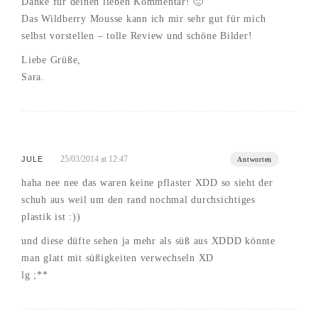
Danke für deinen lieben Kommentar! 🙂
Das Wildberry Mousse kann ich mir sehr gut für mich
selbst vorstellen – tolle Review und schöne Bilder!
Liebe Grüße,
Sara.
25/03/2014 at 12:47
JULE
Antworten
haha nee nee das waren keine pflaster XDD so sieht der
schuh aus weil um den rand nochmal durchsichtiges
plastik ist :))
und diese düfte sehen ja mehr als süß aus XDDD könnte
man glatt mit süßigkeiten verwechseln XD
lg ;**