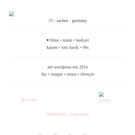
33 - aachen - germany
♥ filme • kunst • bodyart
katzen • tom hardy • 90s
auf wordpress seit 2014
diy • rezepte • reisen • lifestyle
Mediakit
Datenschutz
·
Impressum