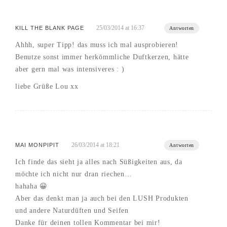
25/03/2014 at 16:37
KILL THE BLANK PAGE
Antworten
Ahhh, super Tipp! das muss ich mal ausprobieren!
Benutze sonst immer herkömmliche Duftkerzen, hätte
aber gern mal was intensiveres : )
liebe Grüße Lou xx
26/03/2014 at 18:21
MAI MONPIPIT
Antworten
Ich finde das sieht ja alles nach Süßigkeiten aus, da
möchte ich nicht nur dran riechen…
hahaha 😀
Aber das denkt man ja auch bei den LUSH Produkten
und andere Naturdüften und Seifen
Danke für deinen tollen Kommentar bei mir!