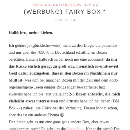
,
NATURKOSMETIKREVIEW
REVIEW
(WERBUNG) FAIRY BOX *
13/05/2014
Hallöchen, meine Lieben.
Ich gehöre ja (glücklicherweise) nicht zu den Blogs, die pausenlos
und nur über die 789678 in Deutschland erhältlichen Boxen
berichten. Erstens hatte ich selber noch nie eine abonniert,
da mir
das Risiko ehrlich gesagt zu groß war, monatlich so-und-soviel
Geld dafür auszugeben, dass in den Boxen im Nachhinein nur
Müll ist
(was sich bei manchen Boxen mit der Zeit und dem doch-
regelmäßigem-Lesen einiger Blogs sogar bewahrheitet hat),
zweitens habe ich bis jetzt vielleich
t 2-3 Boxen entdeckt, die mich
vielleicht etwas interessieren
und drittens habe ich bei denen (DM
Box -.-) nahezu nie Glück bei der Verlosung. Diesen Monat schon,
aber das ist ein anderes Thema 😀
Den heute geht es um eine ganz ganz andere Box, eher etwas
unbekannter, noch! Es geht um die
Fairy Box
. Kennt ihr nicht? Die