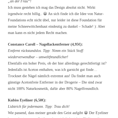
„an der Frau“!
Ich muss gestehen ich mag das Design absolut nicht. Wirkt
irgendwie recht billig.. 😀 An sich finde ich die Idee von Natur-
Foundations echt nicht übel, nur leider ist diese Foundation für
meine Schneewittchenhaut eindeutig zu dunkel – Schade! ): Aber
man kann es nicht jedem Recht machen.
Constance Caroll – Nagellackentferner (4,95€):
Entfernt rückstandslos. Tipp: Nimm ein Stück Stoff:
wiederverwendbar – umweltfreundlicher!
Ebenfalls ein hoher Preis, ob der hier allerdings gerechtfertigt ist?
Jedenfalls ist Aceton enthalten, was ich garnicht gut finde…
Trocknet die Nägel nämlich extremst aus! Da findet man auch
günstige Acetonfreie Entferner in der Drogerie – Die sind zwar
nicht 100% Naturkosmetik, dafür aber 80% Nagelfreundlich.
Kubiss Eyeliner (6,50€):
Lidstrich für jedermann. Tipp: Trau dich!
Wie passend, dass meiner gerade den Geist aufgibt 😀 Der Eyeliner