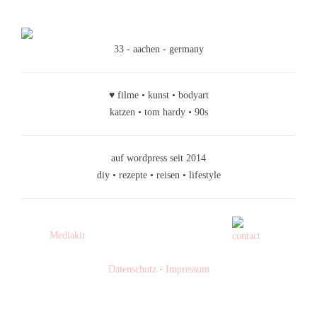
33 - aachen - germany
♥ filme • kunst • bodyart
katzen • tom hardy • 90s
auf wordpress seit 2014
diy • rezepte • reisen • lifestyle
Mediakit
Datenschutz
·
Impressum