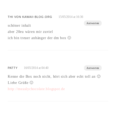
15/05/2014 at 16:36
THI VON KAWAII-BLOG.ORG
Antworten
schöner inhalt
aber 20eu wären mir zuviel
ich bin treuer anhänger der dm box 🙂
16/05/2014 at 04:40
PATTY
Antworten
Kenne die Box noch nicht, hört sich aber echt toll an 🙂
Liebe Grüße 🙂
http://measlychocolate.blogspot.de