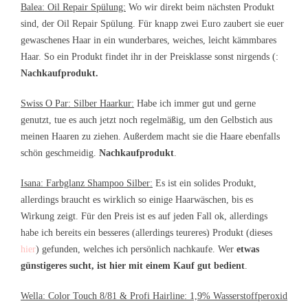
Balea: Oil Repair Spülung:
Wo wir direkt beim nächsten Produkt
sind, der Oil Repair Spülung. Für knapp zwei Euro zaubert sie euer
gewaschenes Haar in ein wunderbares, weiches, leicht kämmbares
Haar. So ein Produkt findet ihr in der Preisklasse sonst nirgends (:
Nachkaufprodukt.
Swiss O Par: Silber Haarkur:
Habe ich immer gut und gerne
genutzt, tue es auch jetzt noch regelmäßig, um den Gelbstich aus
meinen Haaren zu ziehen. Außerdem macht sie die Haare ebenfalls
schön geschmeidig.
Nachkaufprodukt
.
Isana: Farbglanz Shampoo Silber:
Es ist ein solides Produkt,
allerdings braucht es wirklich so einige Haarwäschen, bis es
Wirkung zeigt. Für den Preis ist es auf jeden Fall ok, allerdings
habe ich bereits ein besseres (allerdings teureres) Produkt (dieses
hier
) gefunden, welches ich persönlich nachkaufe. Wer
etwas
günstigeres sucht, ist hier mit einem Kauf gut bedient
.
Wella: Color Touch 8/81 & Profi Hairline: 1,9% Wasserstoffperoxid