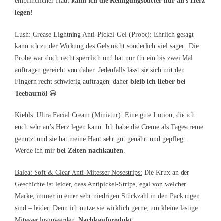
empfindlicher Haut
kann ich die Reinigungsbutter nur an’s Herz
legen
!
Lush: Grease Lightning Anti-Pickel-Gel (Probe):
Ehrlich gesagt
kann ich zu der Wirkung des Gels nicht sonderlich viel sagen. Die
Probe war doch recht sperrlich und hat nur für ein bis zwei Mal
auftragen gereicht von daher. Jedenfalls lässt sie sich mit den
Fingern recht schwierig auftragen, daher
bleib ich lieber bei
Teebaumöl
😀
Kiehls: Ultra Facial Cream (Miniatur):
Eine gute Lotion, die ich
euch sehr an’s Herz legen kann. Ich habe die Creme als Tagescreme
genutzt und sie hat meine Haut sehr gut genährt und gepflegt.
Werde ich mir
bei Zeiten nachkaufen
.
Balea: Soft & Clear Anti-Mitesser Nosestrips:
Die Krux an der
Geschichte ist leider, dass Antipickel-Strips, egal von welcher
Marke, immer in einer sehr niedrigen Stückzahl in den Packungen
sind – leider. Denn ich nutze sie wirklich gerne, um kleine lästige
Mitesser loszuwerden.
Nachkaufprodukt.