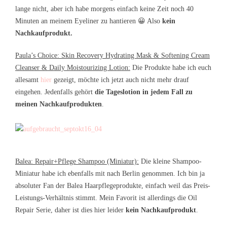
lange nicht, aber ich habe morgens einfach keine Zeit noch 40
Minuten an meinem Eyeliner zu hantieren 😀 Also
kein
Nachkaufprodukt.
Paula’s Choice: Skin Recovery Hydrating Mask & Softening Cream
Cleanser & Daily Moistourizing Lotion:
Die Produkte habe ich euch
allesamt
hier
gezeigt, möchte ich jetzt auch nicht mehr drauf
eingehen. Jedenfalls gehört
die Tageslotion in jedem Fall zu
meinen Nachkaufprodukten
.
Balea: Repair+Pflege Shampoo (Miniatur):
Die kleine Shampoo-
Miniatur habe ich ebenfalls mit nach Berlin genommen. Ich bin ja
absoluter Fan der Balea Haarpflegeprodukte, einfach weil das Preis-
Leistungs-Verhältnis stimmt. Mein Favorit ist allerdings die Oil
Repair Serie, daher ist dies hier leider
kein Nachkaufprodukt
.