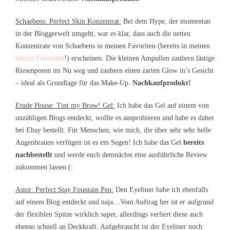
Schaebens: Perfect Skin Konzentrat:
Bei dem Hype, der momentan
in der Bloggerwelt umgeht, war es klar, dass auch die netten
Konzentrate von Schaebens in meinen Favoriten (bereits in meinen
letzten Favoriten
!) erscheinen. Die kleinen Ampullen zaubern lästige
Riesenporen im Nu weg und zaubern einen zarten Glow in’s Gesicht
– ideal als Grundlage für das Make-Up.
Nachkaufprodukt!
Etude House: Tint my Brow! Gel:
Ich habe das Gel auf einem von
unzähligen Blogs entdeckt, wollte es ausprobieren und habe es daher
bei Ebay bestellt. Für Menschen, wie mich, die über sehr sehr helle
Augenbrauen verfügen ist es ein Segen! Ich habe das Gel
bereits
nachbestellt
und werde euch demnächst eine ausführliche Review
zukommen lassen (:
Astor: Perfect Stay Fountain Pen:
Den Eyeliner habe ich ebenfalls
auf einem Blog entdeckt und naja…Vom Auftrag her ist er aufgrund
der flexiblen Spitze wirklich super, allerdings verliert diese auch
ebenso schnell an Deckkraft. Aufgebraucht ist der Eyeliner noch