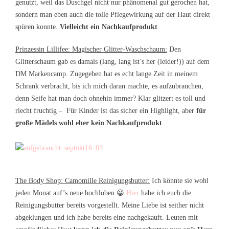
genutzt, weil das Duschgel nicht nur phänomenal gut gerochen hat,
sondern man eben auch die tolle Pflegewirkung auf der Haut direkt
spüren konnte.
Vielleicht ein Nachkaufprodukt
.
Prinzessin Lillifee: Magischer Glitter-Waschschaum:
Den
Glitterschaum gab es damals (lang, lang ist’s her (leider!)) auf dem
DM Markencamp. Zugegeben hat es echt lange Zeit in meinem
Schrank verbracht, bis ich mich daran machte, es aufzubrauchen,
denn Seife hat man doch ohnehin immer? Klar glitzert es toll und
riecht fruchtig – Für Kinder ist das sicher ein Highlight, aber
für
große Mädels wohl eher kein Nachkaufprodukt
.
The Body Shop: Camomille Reinigungsbutter:
Ich könnte sie wohl
jeden Monat auf’s neue hochloben 😀
Hier
habe ich euch die
Reinigungsbutter bereits vorgestellt. Meine Liebe ist seither nicht
abgeklungen und ich habe bereits eine nachgekauft. Leuten mit