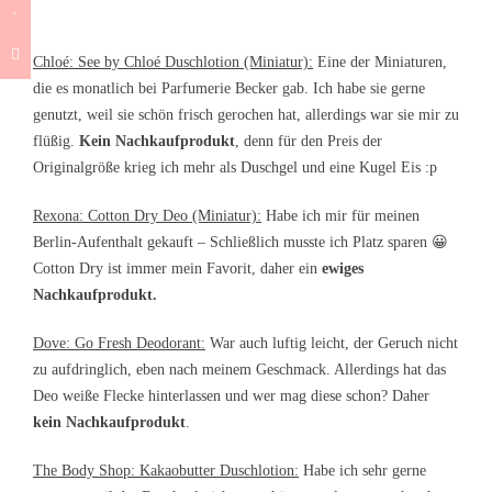
Chloé: See by Chloé Duschlotion (Miniatur):
Eine der Miniaturen,
die es monatlich bei Parfumerie Becker gab. Ich habe sie gerne
genutzt, weil sie schön frisch gerochen hat, allerdings war sie mir zu
flüßig.
Kein Nachkaufprodukt
, denn für den Preis der
Originalgröße krieg ich mehr als Duschgel und eine Kugel Eis :p
Rexona: Cotton Dry Deo (Miniatur):
Habe ich mir für meinen
Berlin-Aufenthalt gekauft – Schließlich musste ich Platz sparen 😀
Cotton Dry ist immer mein Favorit, daher ein
ewiges
Nachkaufprodukt.
Dove: Go Fresh Deodorant:
War auch luftig leicht, der Geruch nicht
zu aufdringlich, eben nach meinem Geschmack. Allerdings hat das
Deo weiße Flecke hinterlassen und wer mag diese schon? Daher
kein Nachkaufprodukt
.
The Body Shop: Kakaobutter Duschlotion:
Habe ich sehr gerne