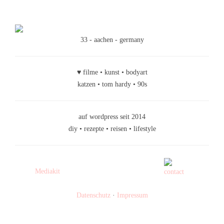
33 - aachen - germany
♥ filme • kunst • bodyart
katzen • tom hardy • 90s
auf wordpress seit 2014
diy • rezepte • reisen • lifestyle
Mediakit
Datenschutz
·
Impressum