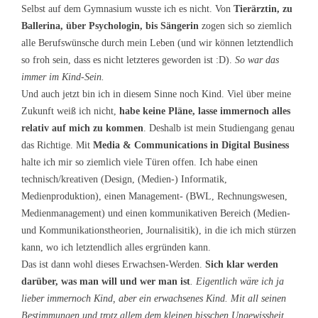
Selbst auf dem Gymnasium wusste ich es nicht. Von
Tierärztin, zu
Ballerina, über Psychologin, bis Sängerin
zogen sich so ziemlich
alle Berufswünsche durch mein Leben (und wir können letztendlich
so froh sein, dass es nicht letzteres geworden ist :D).
So war das
immer im Kind-Sein.
Und auch jetzt bin ich in diesem Sinne noch Kind. Viel über meine
Zukunft weiß ich nicht,
habe keine Pläne, lasse immernoch alles
relativ auf mich zu kommen
. Deshalb ist mein Studiengang genau
das Richtige. Mit
Media & Communications in Digital Business
halte ich mir so ziemlich viele Türen offen. Ich habe einen
technisch/kreativen (Design, (Medien-) Informatik,
Medienproduktion), einen Management- (BWL, Rechnungswesen,
Medienmanagement) und einen kommunikativen Bereich (Medien-
und Kommunikationstheorien, Journalisitik), in die ich mich stürzen
kann, wo ich letztendlich alles ergründen kann.
Das ist dann wohl dieses Erwachsen-Werden.
Sich klar werden
darüber, was man will und wer man ist
. Eigentlich wäre ich ja
lieber immernoch Kind, aber ein erwachsenes Kind. Mit all seinen
Bestimmungen und trotz allem dem kleinen bisschen Ungewissheit