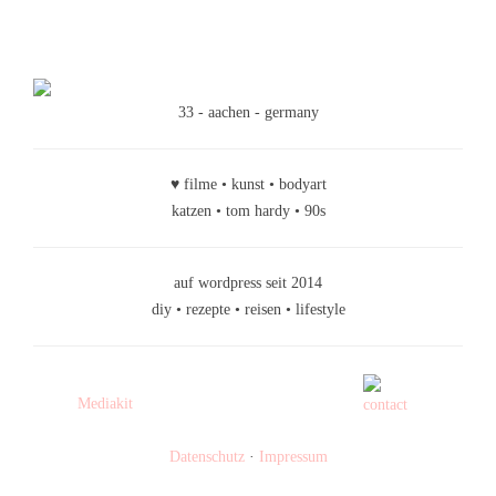
33 - aachen - germany
♥ filme • kunst • bodyart
katzen • tom hardy • 90s
auf wordpress seit 2014
diy • rezepte • reisen • lifestyle
Mediakit
Datenschutz
·
Impressum