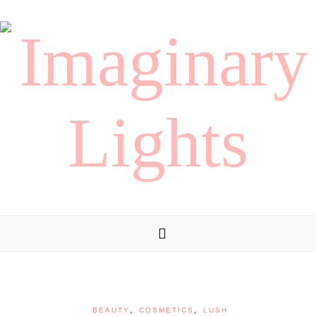
,
,
BEAUTY
COSMETICS
LUSH