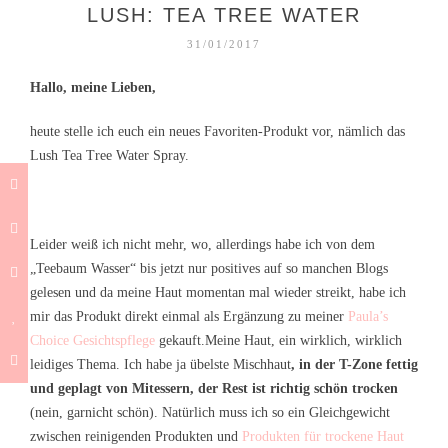
LUSH: TEA TREE WATER
31/01/2017
Hallo, meine Lieben,
heute stelle ich euch ein neues Favoriten-Produkt vor, nämlich das
Lush Tea Tree Water Spray.
Leider weiß ich nicht mehr, wo, allerdings habe ich von dem
„Teebaum Wasser“ bis jetzt nur positives auf so manchen Blogs
gelesen und da meine Haut momentan mal wieder streikt, habe ich
mir das Produkt direkt einmal als Ergänzung zu meiner
Paula’s
Choice Gesichtspflege
gekauft.
Meine Haut, ein wirklich, wirklich
leidiges Thema. Ich habe ja übelste Mischhaut
, in der T-Zone fettig
und geplagt von Mitessern, der Rest ist richtig schön trocken
(nein, garnicht schön). Natürlich muss ich so ein Gleichgewicht
zwischen reinigenden Produkten und
Produkten für trockene Haut