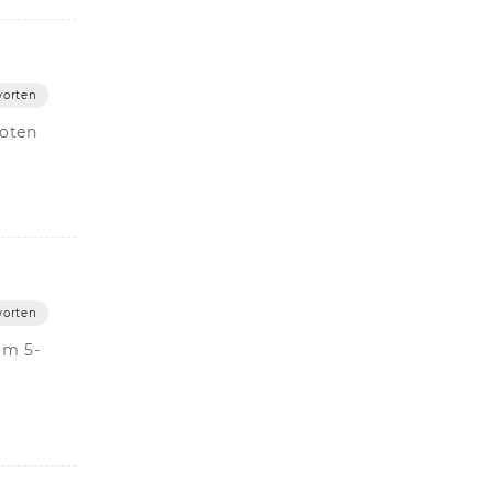
orten
roten
orten
um 5-