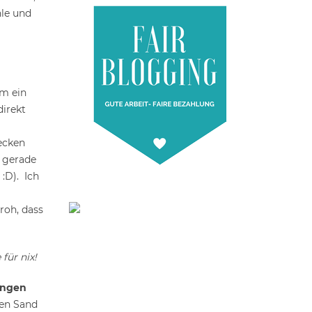
hle und
am ein
irekt
ecken
 gerade
:D). Ich
roh, dass
für nix!
langen
den Sand