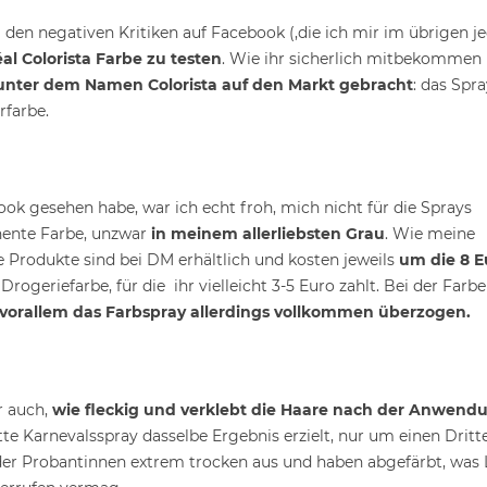
l den negativen Kritiken auf Facebook (,die ich mir im übrigen j
éal Colorista Farbe zu testen
. Wie ihr sicherlich mitbekommen 
unter dem Namen Colorista auf den Markt gebracht
: das Spra
farbe.
k gesehen habe, war ich echt froh, mich nicht für die Sprays
nente Farbe, unzwar
in meinem allerliebsten Grau
. Wie meine
e Produkte sind bei DM erhältlich und kosten jeweils
um die 8 E
ogeriefarbe, für die ihr vielleicht 3-5 Euro zahlt. Bei der Farbe
vorallem das Farbspray allerdings vollkommen überzogen.
r auch,
wie fleckig und verklebt die Haare nach der Anwend
te Karnevalsspray dasselbe Ergebnis erzielt, nur um einen Dritte
er Probantinnen extrem trocken aus und haben abgefärbt, was L