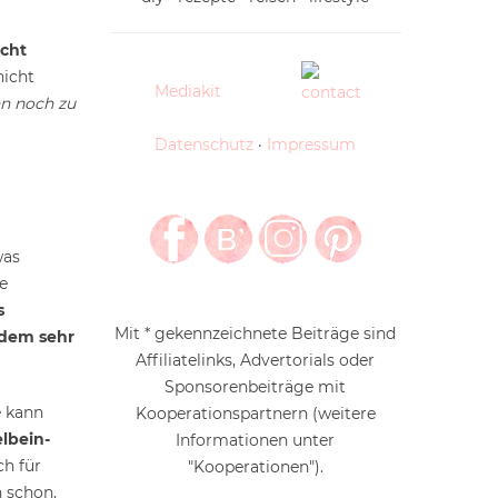
cht
nicht
Mediakit
nn noch zu
Datenschutz
·
Impressum
was
e
s
Mit * gekennzeichnete Beiträge sind
zudem sehr
Affiliatelinks, Advertorials oder
Sponsorenbeiträge mit
e kann
Kooperationspartnern (weitere
lbein-
Informationen unter
ch für
"Kooperationen").
 schon,