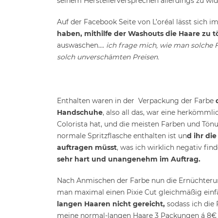
seinem Herstellerversprechen allerdings zu wi
Auf der Facebook Seite von L’oréal lässt sich 
haben, mithilfe der Washouts die Haare zu t
auswaschen….
ich frage mich, wie man solche
solch unverschämten Preisen.
Enthalten waren in der Verpackung der Farbe
Handschuhe
, also all das, war eine herkömml
Colorista hat, und die meisten Farben und Tön
normale Spritzflasche enthalten ist un
d ihr di
auftragen müsst
, was ich wirklich negativ fi
sehr hart und unangenehm im Auftrag.
Nach Anmischen der Farbe nun die Ernüchter
man maximal einen Pixie Cut gleichmäßig einf
langen Haaren nicht gereicht,
sodass ich die
meine normal-langen Haare 3 Packungen á 8€ 