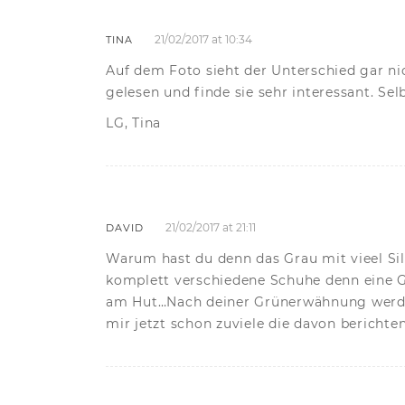
21/02/2017 at 10:34
TINA
Auf dem Foto sieht der Unterschied gar ni
gelesen und finde sie sehr interessant. Sel
LG, Tina
21/02/2017 at 21:11
DAVID
Warum hast du denn das Grau mit vieel Si
komplett verschiedene Schuhe denn eine Gr
am Hut…Nach deiner Grünerwähnung werd ic
mir jetzt schon zuviele die davon berichten