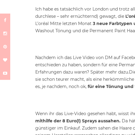
Ich habe es tatsächlich vor London und trotz al
durchlese – sehr ernüchternd) gewagt, die
L’or
L’oréal Mitte letzten Monat
3 neue Farbtypen 
Washout Tönung und die Permanent Paint Haar
Nachdem ich das Live Video von DM auf Faceboo
entschieden zu haben, sondern für eine Perma
Erfahrungen dazu waren? Später mehr dazu.
Di
sie schon teurer macht, als eine herkömmliche Dr
es, je nachdem, noch ok,
für eine Tönung und 
Wenn ihr das Live-Video gesehen habt, wisst ih
mithilfe der 8 Euro(!) Sprays aussahen.
Da hät
günstiger im Einkauf. Zudem sahen die Haare d