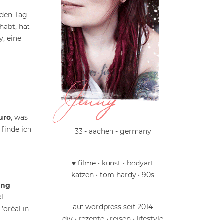
eden Tag
habt, hat
y, eine
uro
, was
 finde ich
33 - aachen - germany
♥ filme • kunst • bodyart
katzen • tom hardy • 90s
ung
l
auf wordpress seit 2014
’oréal in
diy • rezepte • reisen • lifestyle