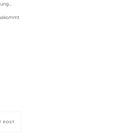
dnung…
rauskommt
T POST