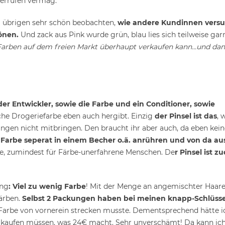
derrufen vermag.
im übrigen sehr schön beobachten,
wie andere Kundinnen versu
önen.
Und zack aus Pink wurde grün, blau lies sich teilweise gar
 Farben auf dem freien Markt überhaupt verkaufen kann…und da
der Entwickler, sowie die Farbe und ein Conditioner, sowie
iche Drogeriefarbe eben auch hergibt. Einzig
der Pinsel ist das
, 
ungen nicht mitbringen. Den braucht ihr aber auch, da eben kein
e Farbe seperat in einem Becher o.ä. anrühren und von da au
nde, zumindest für Färbe-unerfahrene Menschen. De
r Pinsel ist 
ung
: Viel zu wenig Farbe
! Mit der Menge an angemischter Haar
ärben.
Selbst 2 Packungen haben bei meinen knapp-Schlüsse
 Farbe von vornerein strecken musste. Dementsprechend hätte i
kaufen müssen, was 24€ macht. Sehr unverschämt! Da kann ich