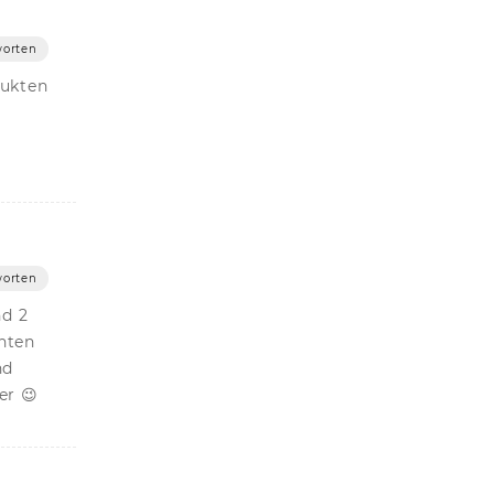
orten
dukten
orten
nd 2
nten
nd
er 😉