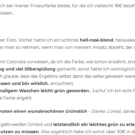
h bei meiner Friseurfarbe bleibe, für die ich vielleicht 18€ beza
üssen..
her Foto. Vorher hatte ich ein schönes
hell-rosé-blond
, herausk
kan man so nehmen, wenn man von meinem Ansatz absieht, der d
t Colorista vorweisen, da ich die Farbe, wie schon erwähnt, str
ng und viel Silberspülung
gemacht, sonst hätte ich womöglich
 glaube, dass das Ergebnis selbst dann das selbe gewesen wäre 
ssen und bin wirklich
…ernüchtert.
maligem Waschen leicht grün geworden
…Juchu! Ich bin echt f
e Farbe angeht.
onaten einen wunderschönen Grünstich
– Danke. L’oréal, danke 
n gelb-weißen Ombré und
letztendlich ein leichtes grün zu er
nutzen zu müssen
. Also eigentlich habe ich somit über 30€ in 