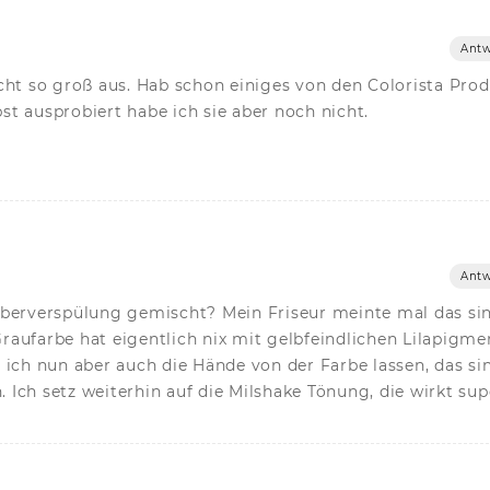
Antw
cht so groß aus. Hab schon einiges von den Colorista Pro
bst ausprobiert habe ich sie aber noch nicht.
Antw
lberverspülung gemischt? Mein Friseur meinte mal das si
aufarbe hat eigentlich nix mit gelbfeindlichen Lilapigme
h nun aber auch die Hände von der Farbe lassen, das si
. Ich setz weiterhin auf die Milshake Tönung, die wirkt sup