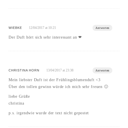
12/04/2017 at 10:21
WIEBKE
Antworten
Der Duft hört sich sehr interessant an ❤
13/04/2017 at 23:38
CHRISTINA HORN
Antworten
Mein liebster Duft ist der Frühlingsblumenduft <3
Über den tollen gewinn würde ich mich sehr freuen 🙂
liebe Grüße
christina
p.s. irgendwie wurde der text nicht gepostet