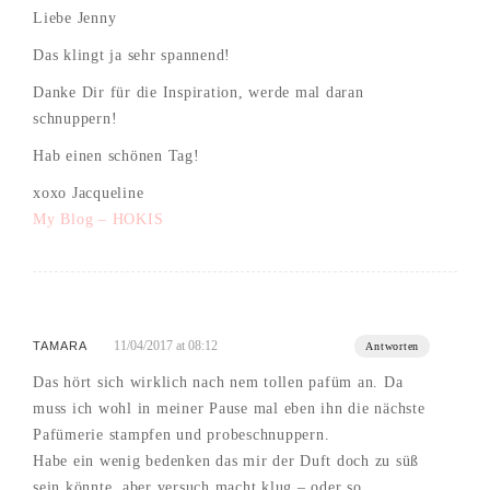
Liebe Jenny
Das klingt ja sehr spannend!
Danke Dir für die Inspiration, werde mal daran
schnuppern!
Hab einen schönen Tag!
xoxo Jacqueline
My Blog – HOKIS
11/04/2017 at 08:12
TAMARA
Antworten
Das hört sich wirklich nach nem tollen pafüm an. Da
muss ich wohl in meiner Pause mal eben ihn die nächste
Pafümerie stampfen und probeschnuppern.
Habe ein wenig bedenken das mir der Duft doch zu süß
sein könnte, aber versuch macht klug – oder so.