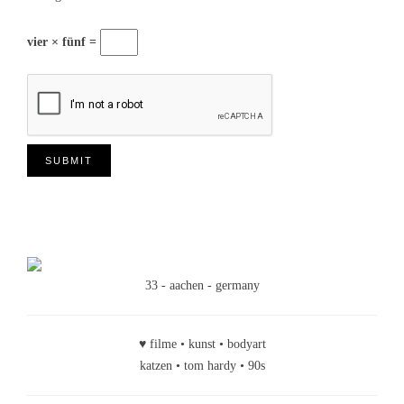
vier × fünf =
33 - aachen - germany
♥ filme • kunst • bodyart
katzen • tom hardy • 90s