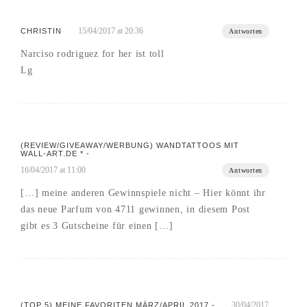
15/04/2017 at 20:36
CHRISTIN
Antworten
Narciso rodriguez for her ist toll
Lg
(REVIEW/GIVEAWAY/WERBUNG) WANDTATTOOS MIT
WALL-ART.DE * -
16/04/2017 at 11:00
Antworten
[…] meine anderen Gewinnspiele nicht – Hier könnt ihr
das neue Parfum von 4711 gewinnen, in diesem Post
gibt es 3 Gutscheine für einen […]
30/04/2017
(TOP 5) MEINE FAVORITEN MÄRZ/APRIL 2017 -