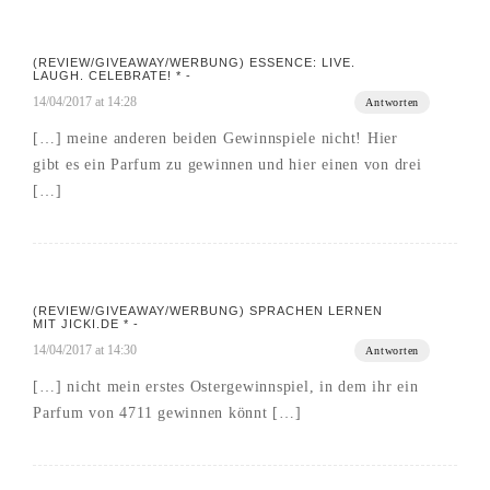
(REVIEW/GIVEAWAY/WERBUNG) ESSENCE: LIVE.
LAUGH. CELEBRATE! * -
14/04/2017 at 14:28
Antworten
[…] meine anderen beiden Gewinnspiele nicht! Hier
gibt es ein Parfum zu gewinnen und hier einen von drei
[…]
(REVIEW/GIVEAWAY/WERBUNG) SPRACHEN LERNEN
MIT JICKI.DE * -
14/04/2017 at 14:30
Antworten
[…] nicht mein erstes Ostergewinnspiel, in dem ihr ein
Parfum von 4711 gewinnen könnt […]