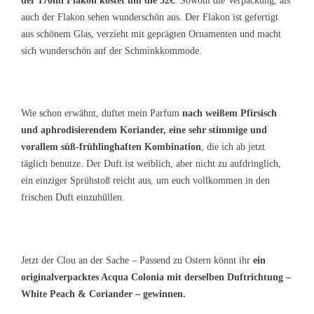
der 170ml Flakon kostet um die 32€
. Sowohl die Verpackung, als
auch der Flakon sehen wunderschön aus. Der Flakon ist gefertigt
aus schönem Glas, verzieht mit geprägten Ornamenten und macht
sich wunderschön auf der Schminkkommode.
Wie schon erwähnt, duftet mein Parfum
nach weißem Pfirsisch
und aphrodisierendem Koriander, eine sehr stimmige und
vorallem süß-frühlinghaften Kombination
, die ich ab jetzt
täglich benutze. Der Duft ist weiblich, aber nicht zu aufdringlich,
ein einziger Sprühstoß reicht aus, um euch vollkommen in den
frischen Duft einzuhüllen.
Jetzt der Clou an der Sache – Passend zu Ostern könnt ihr
ein
originalverpacktes Acqua Colonia mit derselben Duftrichtung –
White Peach & Coriander – gewinnen.