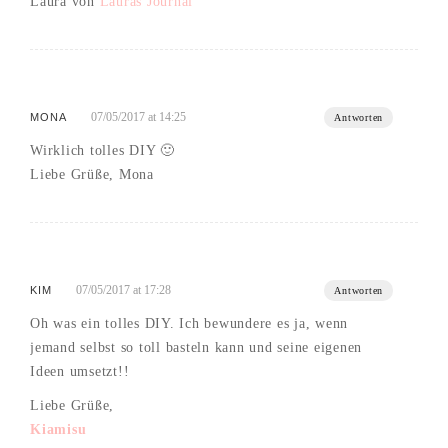
Laura von
Lauras Journal
07/05/2017 at 14:25
MONA
Antworten
Wirklich tolles DIY 🙂
Liebe Grüße, Mona
07/05/2017 at 17:28
KIM
Antworten
Oh was ein tolles DIY. Ich bewundere es ja, wenn
jemand selbst so toll basteln kann und seine eigenen
Ideen umsetzt!!
Liebe Grüße,
Kiamisu