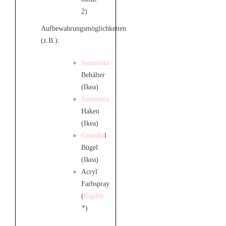
2)
Aufbewahrungsmöglichkeiten
(z.B.):
Sunnersta
Behälter
(Ikea)
Sunnersta
Haken
(Ikea)
Grundta
l
Bügel
(Ikea)
Acryl
Farbspray
(
Kupfer
*)