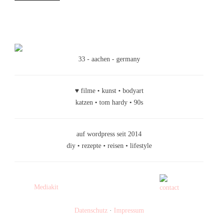
33 - aachen - germany
♥ filme • kunst • bodyart
katzen • tom hardy • 90s
auf wordpress seit 2014
diy • rezepte • reisen • lifestyle
Mediakit
Datenschutz
·
Impressum