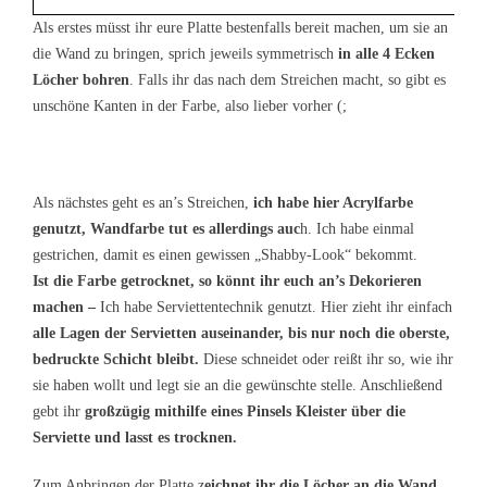
Als erstes müsst ihr eure Platte bestenfalls bereit machen, um sie an
die Wand zu bringen, sprich jeweils symmetrisch
in alle 4 Ecken
Löcher bohren
. Falls ihr das nach dem Streichen macht, so gibt es
unschöne Kanten in der Farbe, also lieber vorher (;
Als nächstes geht es an’s Streichen,
ich habe hier Acrylfarbe
genutzt, Wandfarbe tut es allerdings auc
h. Ich habe einmal
gestrichen, damit es einen gewissen „Shabby-Look“ bekommt.
Ist die Farbe getrocknet, so könnt ihr euch an’s Dekorieren
machen –
Ich habe Serviettentechnik genutzt. Hier zieht ihr einfach
alle Lagen der Servietten auseinander, bis nur noch die oberste,
bedruckte Schicht bleibt.
Diese schneidet oder reißt ihr so, wie ihr
sie haben wollt und legt sie an die gewünschte stelle. Anschließend
gebt ihr
großzügig mithilfe eines Pinsels Kleister über die
Serviette und lasst es trocknen.
Zum Anbringen der Platte z
eichnet ihr die Löcher an die Wand,