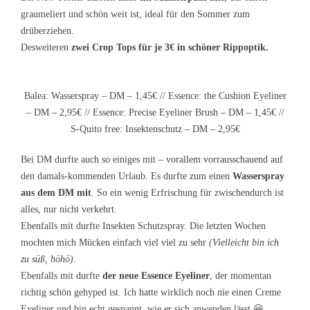
graumeliert und schön weit ist, ideal für den Sommer zum
drüberziehen.
Desweiteren
zwei Crop Tops für je 3€ in schöner Rippoptik.
Balea: Wasserspray – DM – 1,45€ // Essence: the Cushion Eyeliner
– DM – 2,95€ // Essence: Precise Eyeliner Brush – DM – 1,45€ //
S-Quito free: Insektenschutz – DM – 2,95€
Bei DM durfte auch so einiges mit – vorallem vorrausschauend auf
den damals-kommenden Urlaub. Es durfte zum einen
Wasserspray
aus dem DM mit
. So ein wenig Erfrischung für zwischendurch ist
alles, nur nicht verkehrt.
Ebenfalls mit durfte Insekten Schutzspray. Die letzten Wochen
mochten mich Mücken einfach viel viel zu sehr
(Vielleicht bin ich
zu süß, höhö)
.
Ebenfalls mit durfte
der neue Essence Eyeliner
, der momentan
richtig schön gehyped ist. Ich hatte wirklich noch nie einen Creme
Eyeliner und bin echt gespannt, wie er sich anwenden lässt 😀