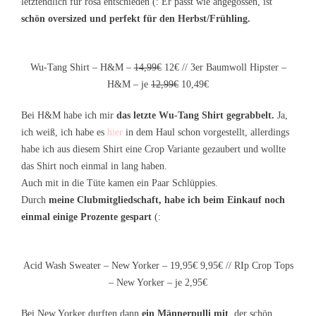
letztendlich für rosa entschieden (: Er passt wie angegossen, ist
schön oversized und perfekt für den Herbst/Frühling.
Wu-Tang Shirt – H&M –
14,99€
12€ // 3er Baumwoll Hipster –
H&M – je
12,99€
10,49€
Bei H&M habe ich mir
das letzte Wu-Tang Shirt gegrabbelt.
Ja,
ich weiß, ich habe es
hier
in dem Haul schon vorgestellt, allerdings
habe ich aus diesem Shirt eine Crop Variante gezaubert und wollte
das Shirt noch einmal in lang haben.
Auch mit in die Tüte kamen ein Paar Schlüppies.
Durch
meine Clubmitgliedschaft, habe ich beim Einkauf noch
einmal einige Prozente gespart
(:
Acid Wash Sweater – New Yorker – 19,95€ 9,95€ // RIp Crop Tops
– New Yorker – je 2,95€
Bei New Yorker durften dann
ein Männerpulli mit
, der schön