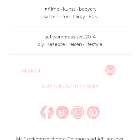
♥ filme • kunst • bodyart
katzen • tom hardy • 90s
auf wordpress seit 2014
diy • rezepte • reisen • lifestyle
Mediakit
Datenschutz
·
Impressum
Mit * gekennzeichnete Beiträge sind Affiliatelinks,