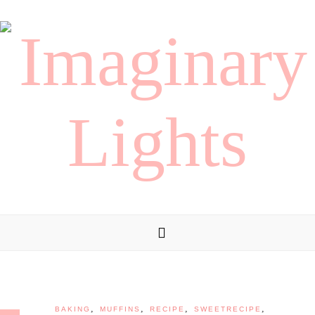
,
,
,
,
BAKING
MUFFINS
RECIPE
SWEETRECIPE