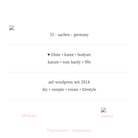
33 - aachen - germany
♥ filme • kunst • bodyart
katzen • tom hardy • 90s
auf wordpress seit 2014
diy • rezepte • reisen • lifestyle
Mediakit
Datenschutz
·
Impressum