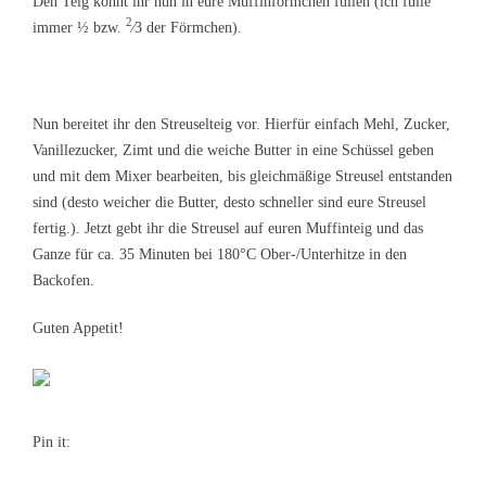
Den Teig könnt ihr nun in eure Muffinförmchen füllen (ich fülle
2
immer ½ bzw.
⁄3
der Förmchen).
Nun bereitet ihr den Streuselteig vor. Hierfür einfach Mehl, Zucker,
Vanillezucker, Zimt und die weiche Butter in eine Schüssel geben
und mit dem Mixer bearbeiten, bis gleichmäßige Streusel entstanden
sind (desto weicher die Butter, desto schneller sind eure Streusel
fertig.). Jetzt gebt ihr die Streusel auf euren Muffinteig und das
Ganze für ca. 35 Minuten bei 180°C Ober-/Unterhitze in den
Backofen.
Guten Appetit!
Pin it: