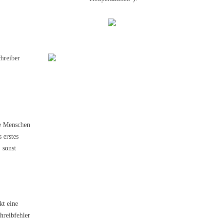
chreiber
ie Menschen
 erstes
 sonst
kt eine
hreibfehler