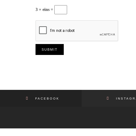
3 × eins =
FACEBOOK
INSTAGR