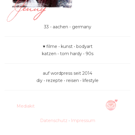
33 - aachen - germany
♥ filme • kunst • bodyart
katzen • tom hardy • 90s
auf wordpress seit 2014
diy • rezepte • reisen • lifestyle
Mediakit
Datenschutz
·
Impressum