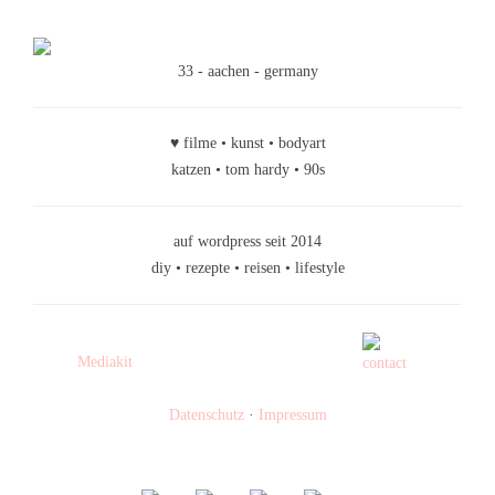
33 - aachen - germany
♥ filme • kunst • bodyart
katzen • tom hardy • 90s
auf wordpress seit 2014
diy • rezepte • reisen • lifestyle
Mediakit
Datenschutz
·
Impressum