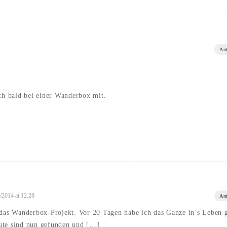
An
h bald bei einer Wanderbox mit.
/2014 at 12:28
An
h das Wanderbox-Projekt. Vor 20 Tagen habe ich das Ganze in’s Leben 
eute sind nun gefunden und […]