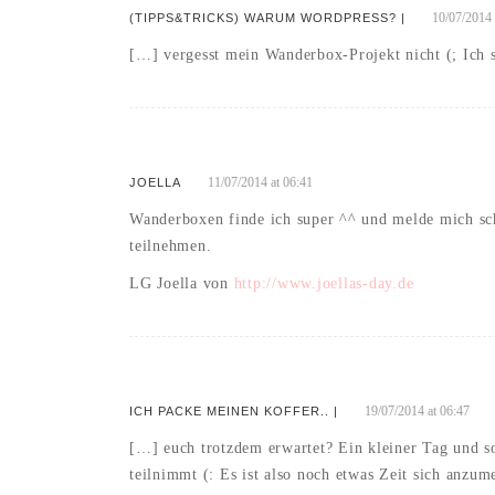
10/07/2014 
(TIPPS&TRICKS) WARUM WORDPRESS? |
[…] vergesst mein Wanderbox-Projekt nicht (; Ich
11/07/2014 at 06:41
JOELLA
Wanderboxen finde ich super ^^ und melde mich sch
teilnehmen.
LG Joella von
http://www.joellas-day.de
19/07/2014 at 06:47
ICH PACKE MEINEN KOFFER.. |
[…] euch trotzdem erwartet? Ein kleiner Tag und s
teilnimmt (: Es ist also noch etwas Zeit sich anz