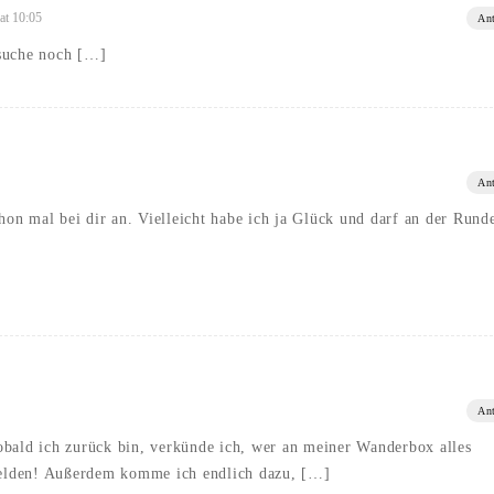
at 10:05
An
 suche noch […]
An
on mal bei dir an. Vielleicht habe ich ja Glück und darf an der Rund
An
obald ich zurück bin, verkünde ich, wer an meiner Wanderbox alles
umelden! Außerdem komme ich endlich dazu, […]