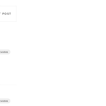
T POST
tworten
tworten