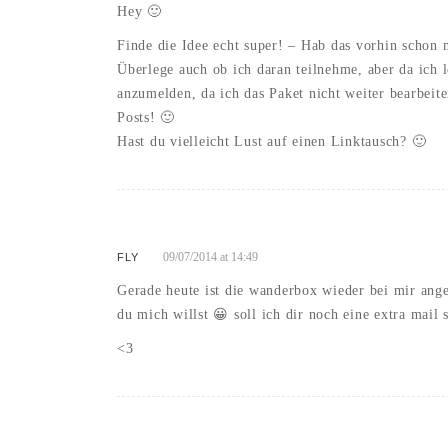
Hey 🙂
Finde die Idee echt super! – Hab das vorhin schon m
Überlege auch ob ich daran teilnehme, aber da ich l
anzumelden, da ich das Paket nicht weiter bearbeit
Posts! 🙂
Hast du vielleicht Lust auf einen Linktausch? 🙂
09/07/2014 at 14:49
FLY
Gerade heute ist die wanderbox wieder bei mir ang
du mich willst 😀 soll ich dir noch eine extra mail 
<3