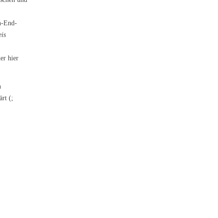
h-End-
eis
er hier
n
rt (;