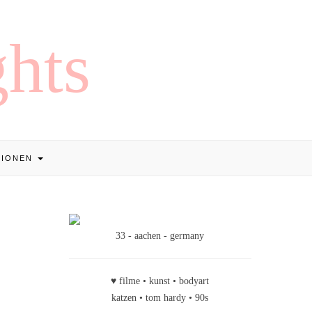
TIONEN
33 - aachen - germany
♥ filme • kunst • bodyart
katzen • tom hardy • 90s