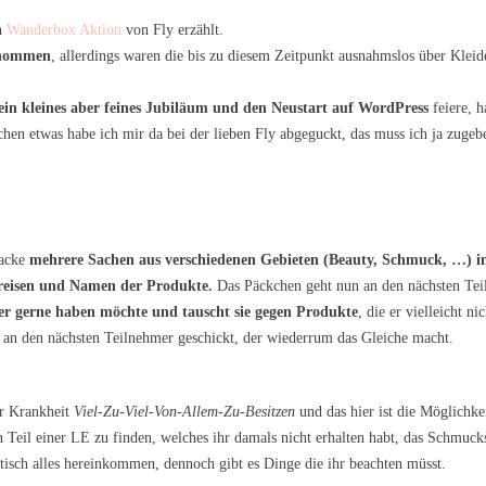
en
Wanderbox Aktion
von Fly erzählt.
enommen
, allerdings waren die bis zu diesem Zeitpunkt ausnahmslos über Kleid
in kleines aber feines Jubiläum und den Neustart auf WordPress
feiere, h
schen etwas habe ich mir da bei der lieben Fly abgeguckt, das muss ich ja zugeb
packe
mehrere Sachen aus verschiedenen Gebieten (Beauty, Schmuck, …) in
 Preisen und Namen der Produkte.
Das Päckchen geht nun an den nächsten Tei
e er gerne haben möchte und tauscht sie gegen Produkte
, die er vielleicht n
 an den nächsten Teilnehmer geschickt, der wiederrum das Gleiche macht.
er Krankheit
Viel-Zu-Viel-Von-Allem-Zu-Besitzen
und das hier ist die Möglichke
n Teil einer LE zu finden, welches ihr damals nicht erhalten habt, das Schmuck
tisch alles hereinkommen, dennoch gibt es Dinge die ihr beachten müsst.