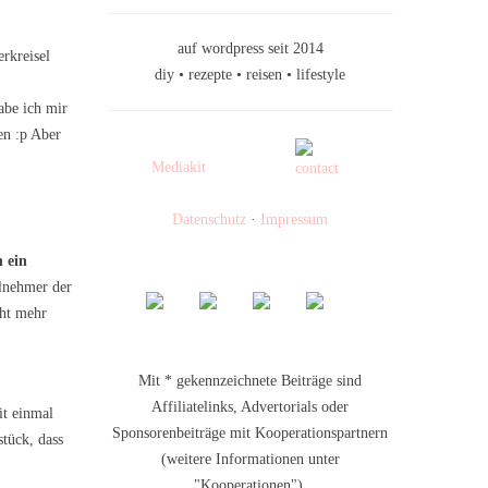
auf wordpress seit 2014
erkreisel
diy • rezepte • reisen • lifestyle
abe ich mir
en :p Aber
Mediakit
Datenschutz
·
Impressum
 ein
lnehmer der
icht mehr
Mit * gekennzeichnete Beiträge sind
Affiliatelinks, Advertorials oder
it einmal
Sponsorenbeiträge mit Kooperationspartnern
stück, dass
(weitere Informationen unter
"Kooperationen").