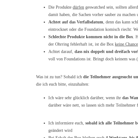
Die Produkte
dürfen
geswatched sein, sollten aller
damit haben, die Sachen vorher sauber zu machen un
Achtet auf das Verfallsdatum
, denn das kann sch
eintrocknet oder die Foundation komisch riecht: We
Schlechte Produkte kommen nicht in die Box
. 
der Ohrring fehlerhaft ist, ist die Box
keine Chance
Achtet darauf,
dass nix doppelt und dreifach v
voll von Foundations ist. Bringt doch keinem was (
Was ist zu tun? Sobald ich
die Teilnehmer ausgesucht u
die ich euch bitte, einzuhalten:
Ich wäre sehr glücklich darüber, wenn ihr
das Wan
darüber wäre nett, so lassen sich mehr Teilnehmer 
Ich informiere euch,
sobald ich alle Teilnehmer 
geändert wird
Bei Erhalt der Box bleiben euch
4 Werktage, bis i