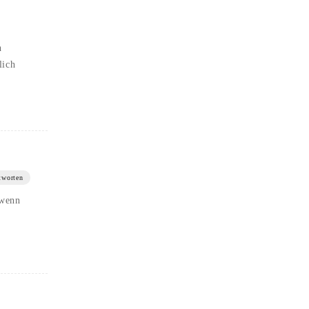
h
lich
tworten
 wenn