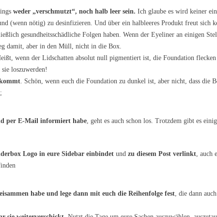
dings
weder „verschmutzt“, noch halb leer sein.
Ich glaube es wird keiner ei
d (wenn nötig) zu desinfizieren. Und über ein halbleeres Produkt freut sich k
ließlich gesundheitsschädliche Folgen haben. Wenn der Eyeliner an einigen Stel
g damit, aber in den Müll, nicht in die Box.
Heißt, wenn der Lidschatten absolut null pigmentiert ist, die Foundation flecke
sie loszuwerden!
orkommt
. Schön, wenn euch die Foundation zu dunkel ist, aber nicht, dass die 
;
nd per E-Mail informiert habe
, geht es auch schon los. Trotzdem gibt es eini
derbox Logo in eure Sidebar
einbindet
und
zu diesem Post verlinkt
, auch 
finden
beisammen habe und lege dann mit euch die Reihenfolge fest
, die dann auc
hr sie weiterverschickt
. Nutzt die Tage um eure Sachen auszuwählen, auszuta