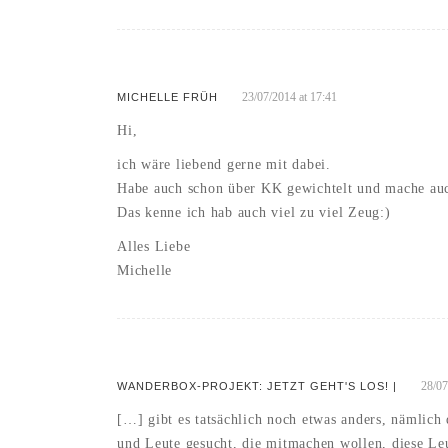
23/07/2014 at 17:41
MICHELLE FRÜH
Hi,
ich wäre liebend gerne mit dabei.
Habe auch schon über KK gewichtelt und mache auc
Das kenne ich hab auch viel zu viel Zeug:)
Alles Liebe
Michelle
28/07
WANDERBOX-PROJEKT: JETZT GEHT'S LOS! |
[…] gibt es tatsächlich noch etwas anders, nämlic
und Leute gesucht, die mitmachen wollen, diese L