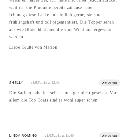
welch ein süßes Set, ich halte mich hier jedoch zurück,
weil ich die Produkte bereits zuhause habe.
Ich mag diese Lacke unheimlich gerne, sie sind
frühlingshaft und toll pigementiert. Die Topper sehen
aus wie Blütenblättchen die vom Wind umhergeweht
werden.
Liebe Grüße von Marion
21/03/2015 at 12:43
SHELLY
Antworten
Die Sachen habe ich selbst noch gar nicht gesehen. Vor
allem die Top Coats sind ja wohl super schön.
21/03/2015 at 15:46
LINDA RÖMING
Antworten