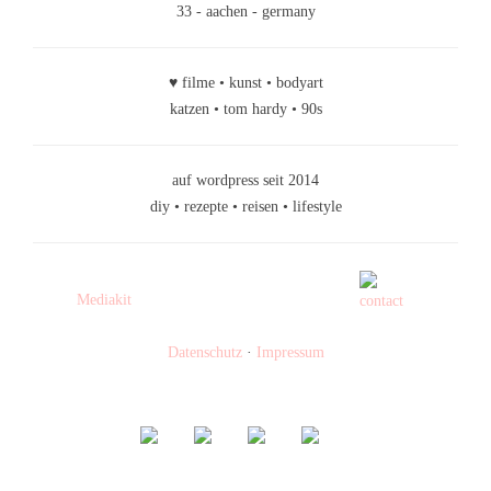
33 - aachen - germany
♥ filme • kunst • bodyart
katzen • tom hardy • 90s
auf wordpress seit 2014
diy • rezepte • reisen • lifestyle
Mediakit
Datenschutz
·
Impressum