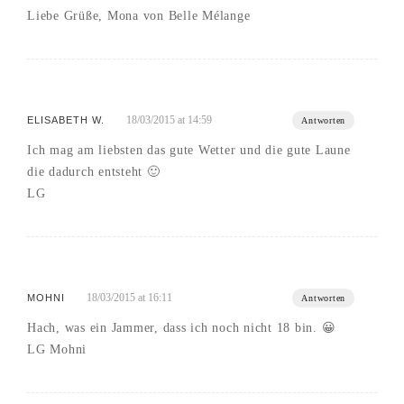
Liebe Grüße, Mona von Belle Mélange
18/03/2015 at 14:59
ELISABETH W.
Antworten
Ich mag am liebsten das gute Wetter und die gute Laune
die dadurch entsteht 🙂
LG
18/03/2015 at 16:11
MOHNI
Antworten
Hach, was ein Jammer, dass ich noch nicht 18 bin. 😀
LG Mohni