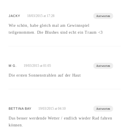
18/03/2015 at 17:28
JACKY
Antworten
Wie schön, habe gleich mal am Gewinnspiel
teilgenommen. Die Blushes sind echt ein Traum <3
19/03/2015 at 01:05
M G.
Antworten
Die ersten Sonnenstrahlen auf der Haut
19/03/2015 at 04:10
BETTINA BAY
Antworten
Das besser werdende Wetter / endlich wieder Rad fahren
können.