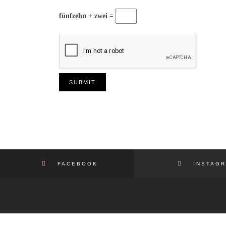
fünfzehn + zwei =
FACEBOOK
INSTAGR