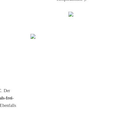
C
. Der
ls-frei-
 Ebenfalls