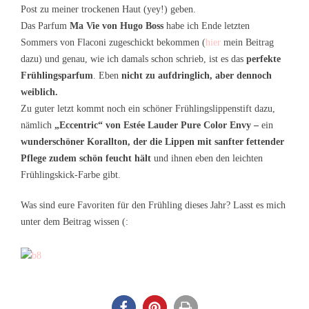
Post zu meiner trockenen Haut (yey!) geben.
Das Parfum
Ma Vie von Hugo Boss
habe ich Ende letzten
Sommers von Flaconi zugeschickt bekommen (
hier
mein Beitrag
dazu) und genau, wie ich damals schon schrieb, ist es das
perfekte
Frühlingsparfum
. Eben
nicht zu aufdringlich, aber dennoch
weiblich.
Zu guter letzt kommt noch ein schöner Frühlingslippenstift dazu,
nämlich
„Eccentric“ von Estée Lauder Pure Color Envy –
ein
wunderschöner Korallton, der die Lippen mit sanfter fettender
Pflege zudem schön feucht hält
und ihnen eben den leichten
Frühlingskick-Farbe gibt.
Was sind eure Favoriten für den Frühling dieses Jahr? Lasst es mich
unter dem Beitrag wissen (: