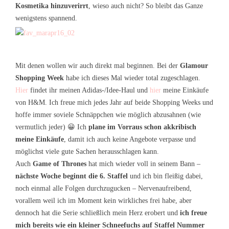
Kosmetika hinzuverirrt
, wieso auch nicht? So bleibt das Ganze
wenigstens spannend.
Mit denen wollen wir auch direkt mal beginnen. Bei der
Glamour
Shopping Week
habe ich dieses Mal wieder total zugeschlagen.
Hier
findet ihr meinen Adidas-/Idee-Haul und
hier
meine Einkäufe
von H&M. Ich freue mich jedes Jahr auf beide Shopping Weeks und
hoffe immer soviele Schnäppchen wie möglich abzusahnen (wie
vermutlich jeder) 😀 Ich
plane im Vorraus schon akkribisch
meine Einkäufe
, damit ich auch keine Angebote verpasse und
möglichst viele gute Sachen herausschlagen kann.
Auch
Game of Thrones
hat mich wieder voll in seinem Bann –
nächste Woche beginnt die 6. Staffel
und ich bin fleißig dabei,
noch einmal alle Folgen durchzugucken – Nervenaufreibend,
vorallem weil ich im Moment kein wirkliches frei habe, aber
dennoch hat die Serie schließlich mein Herz erobert und
ich freue
mich bereits wie ein kleiner Schneefuchs auf Staffel Nummer