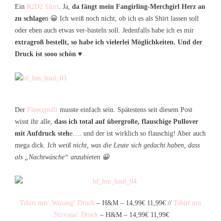
Ein
R2D2 Shirt
. Ja,
da fängt mein Fangirling-Merchgirl Herz an
zu schlage
n 😀 Ich weiß noch nicht, ob ich es als Shirt lassen soll
oder eben auch etwas ver-basteln soll. Jedenfalls habe ich es mir
extragroß bestellt, so habe ich vielerlei Möglichkeiten. Und der
Druck ist sooo schön
♥
Der
Fleecepulli
musste einfach sein. Spätestens seit diesem Post
wisst ihr alle,
dass ich total auf übergroße, flauschige Pullover
mit Aufdruck steh
e…. und der ist wirklich so flauschig! Aber auch
mega dick
. Ich weiß nicht, was die Leute sich gedacht haben, dass
als „Nachtwäsche“ anzubieten 😀
Tshirt mit ‚Wutang‘ Druck
– H&M – 14,99€ 11,99€ //
Tshirt mit
‚Nirvana‘ Druck
– H&M – 14,99€ 11,99€