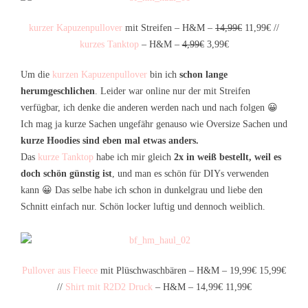
kurzer Kapuzenpullover
mit Streifen – H&M –
14,99€
11,99€ //
kurzes Tanktop
– H&M –
4,99€
3,99€
Um die
kurzen Kapuzenpullover
bin ich
schon lange
herumgeschlichen
. Leider war online nur der mit Streifen
verfügbar, ich denke die anderen werden nach und nach folgen 😀
Ich mag ja kurze Sachen ungefähr genauso wie Oversize Sachen und
kurze Hoodies sind eben mal etwas anders.
Das
kurze Tanktop
habe ich mir gleich
2x in weiß bestellt, weil es
doch schön günstig ist
, und man es schön für DIYs verwenden
kann 😀 Das selbe habe ich schon in dunkelgrau und liebe den
Schnitt einfach nur. Schön locker luftig und dennoch weiblich.
Pullover aus Fleece
mit Plüschwaschbären – H&M – 19,99€ 15,99€
//
Shirt mit R2D2 Druck
– H&M – 14,99€ 11,99€