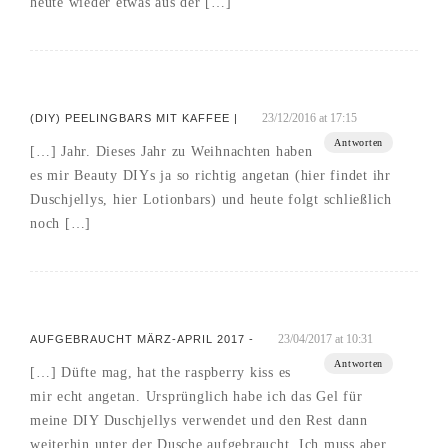
heute wieder etwas aus der […]
23/12/2016 at 17:15
(DIY) PEELINGBARS MIT KAFFEE |
Antworten
[…] Jahr. Dieses Jahr zu Weihnachten haben
es mir Beauty DIYs ja so richtig angetan (hier findet ihr
Duschjellys, hier Lotionbars) und heute folgt schließlich
noch […]
23/04/2017 at 10:31
AUFGEBRAUCHT MÄRZ-APRIL 2017 -
Antworten
[…] Düfte mag, hat the raspberry kiss es
mir echt angetan. Ursprünglich habe ich das Gel für
meine DIY Duschjellys verwendet und den Rest dann
weiterhin unter der Dusche aufgebraucht. Ich muss aber