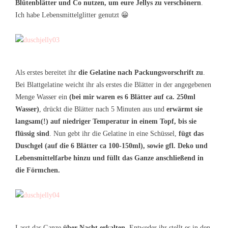
Blütenblätter und Co nutzen, um eure Jellys zu verschönern
.
Ich habe Lebensmittelglitter genutzt 😀
Als erstes bereitet ihr
die Gelatine nach Packungsvorschrift zu
.
Bei Blattgelatine weicht ihr als erstes die Blätter in der angegebenen
Menge Wasser ein
(bei mir waren es 6 Blätter auf ca. 250ml
Wasser)
, drückt die Blätter nach 5 Minuten aus und
erwärmt sie
langsam(!) auf niedriger Temperatur in einem Topf, bis sie
flüssig sind
. Nun gebt ihr die Gelatine in eine Schüssel,
fügt das
Duschgel (auf die 6 Blätter ca 100-150ml), sowie gfl. Deko und
Lebensmittelfarbe hinzu und füllt das Ganze anschließend in
die Förmchen.
Lasst das Ganze
über Nacht erkalten
. Entweder ihr stellt es in den