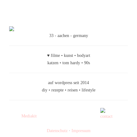
33 - aachen - germany
♥ filme • kunst • bodyart
katzen • tom hardy • 90s
auf wordpress seit 2014
diy • rezepte • reisen • lifestyle
Mediakit
Datenschutz
·
Impressum