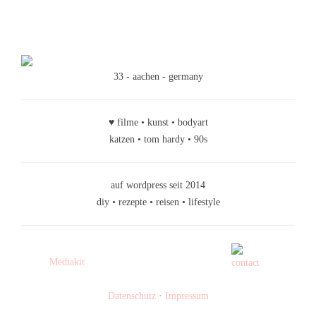
33 - aachen - germany
♥ filme • kunst • bodyart
katzen • tom hardy • 90s
auf wordpress seit 2014
diy • rezepte • reisen • lifestyle
Mediakit
Datenschutz
·
Impressum