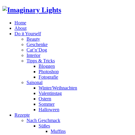
Home
About
Do it Yourself
Beauty
Geschenke
Cat’n’Dog
Interior
Tipps & Tricks
Bloggen
Photoshop
Fotografie
Saisonal
Winter/Weihnachten
Valentinstag
Ostern
Sommer
Halloween
Rezepte
Nach Geschmack
Süßes
Muffins